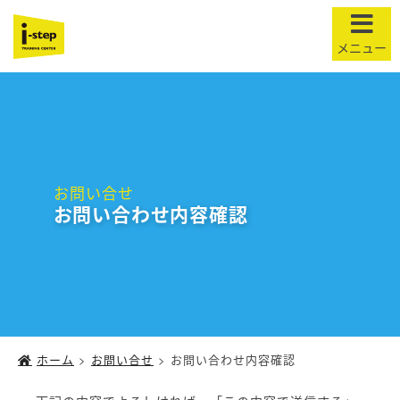
t
o
g
g
l
e
n
お問い合せ
a
お問い合わせ内容確認
v
i
g
a
t
i
o
ホーム
>
お問い合せ
>
お問い合わせ内容確認
n