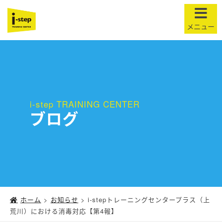
t
o
g
g
l
e
n
i-step TRAINING CENTER
ブログ
a
v
i
g
a
t
i
o
ホーム
>
お知らせ
>
i-stepトレーニングセンタープラス（上
荒川）における消毒対応【第4報】
n