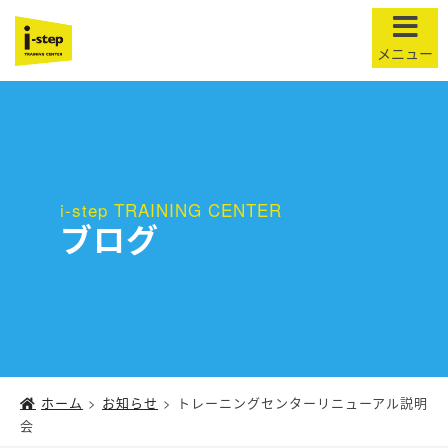
t
o
g
g
l
e
n
i-step TRAINING CENTER
ブログ
a
v
i
g
a
t
i
o
ホーム
>
お知らせ
>
トレーニングセンターリニューアル説明
会
n