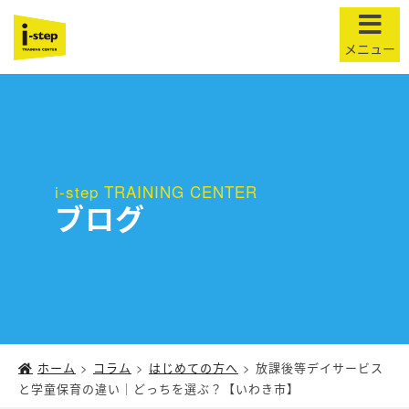
t
o
g
g
l
e
n
i-step TRAINING CENTER
ブログ
a
v
i
g
a
t
i
o
ホーム
>
コラム
>
はじめての方へ
>
放課後等デイサービス
と学童保育の違い｜どっちを選ぶ？【いわき市】
n