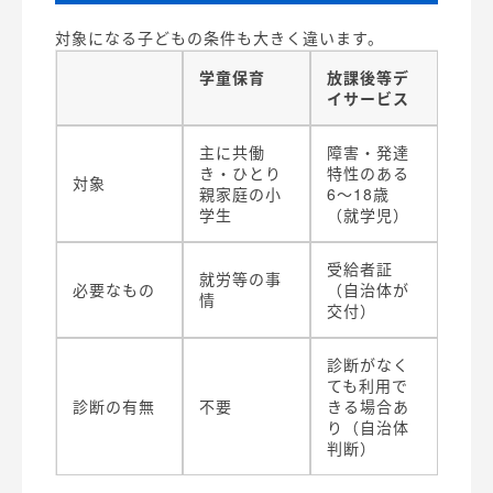
対象になる子どもの条件も大きく違います。
学童保育
放課後等デ
イサービス
主に共働
障害・発達
き・ひとり
特性のある
対象
親家庭の小
6〜18歳
学生
（就学児）
受給者証
就労等の事
必要なもの
（自治体が
情
交付）
診断がなく
ても利用で
診断の有無
不要
きる場合あ
り（自治体
判断）