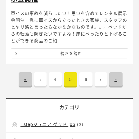
車イスの事故を減らしたい！思いを含めてレンタル展示
会開催！急に車イスから立ったときの家族、スタッフの
ヒヤリ感と言ったらなかなかなものです。。。ベッドか
らの転落も防ぎたいですよね！床にべったりと下げるこ
とができる商品のご紹
続きを読む
«
‹
4
5
6
›
»
カテゴリ
i-stepジュニア グッド job
(2)