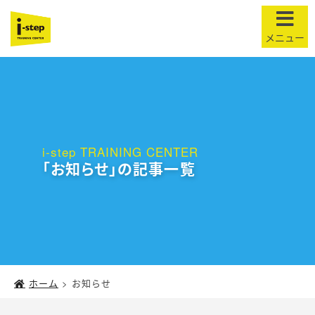
t
o
g
g
l
e
n
i-step TRAINING CENTER
a
「お知らせ」の記事一覧
v
i
g
a
t
i
o
ホーム
>
お知らせ
n